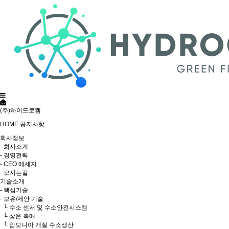
(주)하이드로켐
HOME
공지사항
회사정보
- 회사소개
- 경영전략
- CEO 메세지
- 오시는길
기술소개
- 핵심기술
- 보유/제안 기술
└ 수소 센서 및 수소안전시스템
└ 상온 촉매
└ 암모니아 개질 수소생산