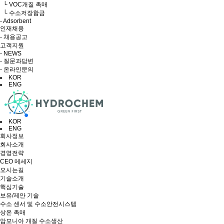
└ VOC개질 촉매
└ 수소저장합금
- Adsorbent
인재채용
- 채용공고
고객지원
- NEWS
- 질문과답변
- 온라인문의
KOR
ENG
KOR
ENG
회사정보
회사소개
경영전략
CEO 메세지
오시는길
기술소개
핵심기술
보유/제안 기술
수소 센서 및 수소안전시스템
상온 촉매
암모니아 개질 수소생산