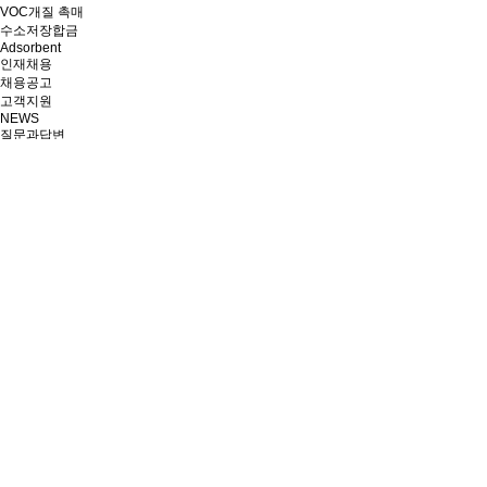
VOC개질 촉매
수소저장합금
Adsorbent
인재채용
채용공고
고객지원
NEWS
질문과답변
온라인문의
회사정보
기술소개
인재채용
고객지원
질문과답변
질문과답변
질문과답변
CONTACT US
033-644-3849
평일 오전9시 - 오후6시
토,일,공휴일 휴무
질문과답변
새글
새글
새글
새글
새글
새글
새글
새글
새글
새글
새글
새글
새글
새글
새글
Total 118,231건
1 페이지