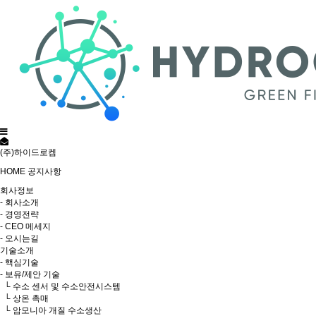
(주)하이드로켐
HOME
공지사항
회사정보
- 회사소개
- 경영전략
- CEO 메세지
- 오시는길
기술소개
- 핵심기술
- 보유/제안 기술
└ 수소 센서 및 수소안전시스템
└ 상온 촉매
└ 암모니아 개질 수소생산