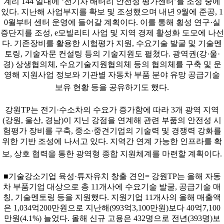
계리 144 일대에 ‘전기차 배터리 안전성 평가센터’를 조성 중에
있다. 지난해 사업부지를 확보 및 조성했으며 내년 9월에 준공, 1
0월부터 센터 운영에 들어갈 계획이다. 이를 통해 횡성 연구·실
증단지를 조성, e모빌리티 사업 및 지역 경제 활성화 도모에 나선
다. 기존장비를 활용한 시험평가 지원, 수요기술 발굴 및 기술멘
토링, 기술자문 컨설팅 등의 기술지원도 펼쳤다. 광역권(강·울·
경) 상생협의체, 수요기술지원협의체 등의 협의체를 구축 및 운
영해 지원사업 정보와 기관별 자동차 부품 분야 유망 공급기술
보유 현황 등을 공유하기도 했다.
강원TP는 전기·수소차의 수요가 증가함에 따라 3개 광역 지역
(강원, 울산, 경남)이 지닌 강점을 연계해 관련 부품의 안전성 시
험평가 장비를 구축, 중소·중견기업의 기술력 및 경쟁력 강화를
위한 기반 조성에 나서고 있다. 지역간 연계 가능한 인프라를 확
보, 상호 협력을 통한 광역형 종합 지원체계를 마련할 계획이다.
■기술강소기업 육성·튜자유치 창출 견인= 강원TP는 올해 자동
차 부품기업 대상으로 총 11개사에 수요기술 발굴, 공급기술 매
칭, 기술멘토링 등을 지원했다. 지원기업 11개사의 올해 매출액
은 1,034억200만원으로 지난해(993억3,100만원)보다 40억7,100
만원(4.1%) 늘었다. 올해 신규 고용은 432명으로 전년(393명)보