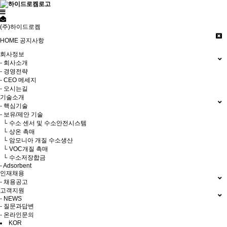
(주)하이드로켐
HOME
공지사항
회사정보
- 회사소개
- 경영전략
- CEO 메세지
- 오시는길
기술소개
- 핵심기술
- 보유/제안 기술
└ 수소 센서 및 수소안전시스템
└ 상온 촉매
└ 암모니아 개질 수소생산
└ VOC개질 촉매
└ 수소저장합금
- Adsorbent
인재채용
- 채용공고
고객지원
- NEWS
- 질문과답변
- 온라인문의
KOR