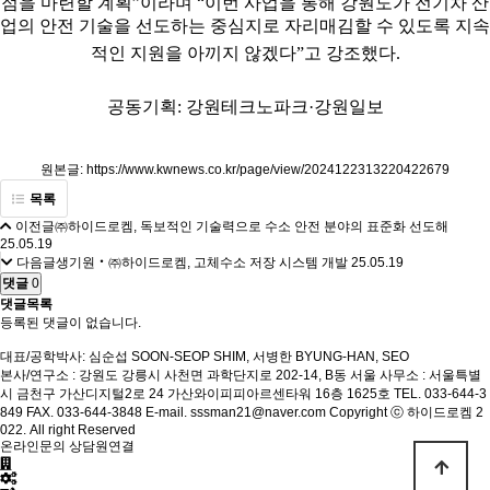
점을 마련할 계획”이라며 “이번 사업을 통해 강원도가 전기차 산
업의 안전 기술을 선도하는 중심지로 자리매김할 수 있도록 지속
적인 지원을 아끼지 않겠다”고 강조했다.
공동기획: 강원테크노파크·강원일보
원본글:
https://www.kwnews.co.kr/page/view/2024122313220422679
목록
이전글
㈜하이드로켐, 독보적인 기술력으로 수소 안전 분야의 표준화 선도해
25.05.19
다음글
생기원‧㈜하이드로켐, 고체수소 저장 시스템 개발
25.05.19
댓글
0
댓글목록
등록된 댓글이 없습니다.
대표/공학박사: 심순섭 SOON-SEOP SHIM, 서병한 BYUNG-HAN, SEO
본사/연구소 : 강원도 강릉시 사천면 과학단지로 202-14, B동
서울 사무소 : 서울특별
시 금천구 가산디지털2로 24 가산와이피피아르센타워 16층 1625호
TEL. 033-644-3
849
FAX. 033-644-3848
E-mail. sssman21@naver.com
Copyright ⓒ 하이드로켐 2
022. All right Reserved
온라인문의
상담원연결