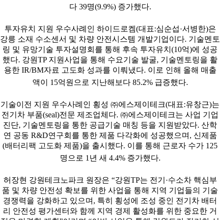
다 39명(9.9%) 증가했다.
투자유치 지원 우수사례인 하이드로켐(대표:심순섭·서병한)은
강릉 소재 수소센서 및 차량 안전시스템 개발기업이다. 기술멘토
링 및 유망기술 투자설명회를 통해 후속 투자유치(10억)에 성공
했다. 강원TP 지원사업을 통해 수요기술 발굴, 기술멘토링을 활
용한 IR/BM자료 고도화 성과를 이뤄냈다. 이로 인해 올해 매출
액이 15억원으로 지난해보다 85.2% 급증했다.
기술이전 지원 우수사례인 횡성 ㈜에스제이테크(대표:유창근)는
전기차 부품(seal)전문 제조업체다. ㈜에스제이테크는 사업 기업
진단, 기술멘토링을 통한 공급기술 매칭 등을 지원받았다. 산학
연 공동 R&D연구회를 통한 제품 다각화에 성공했으며, 신제품
(배터리팩 고도화 제품)을 출시했다. 이를 통해 근로자 수가 125
명으로 1년 새 4.4% 증가했다.
허장현 강원테크노파크 원장은 “강원TP는 전기·수소차 핵심부
품 및 차량 안전성 확보를 위한 사업을 통해 지역 기업들의 기술
경쟁력을 강화하고 있으며, 특히 횡성에 조성 중인 전기차 배터
리 안전성 평가센터와 함께 지역 경제 활성화를 위한 중요한 거