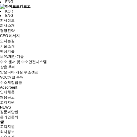
ENG
KOR
ENG
회사정보
회사소개
경영전략
CEO 메세지
오시는길
기술소개
핵심기술
보유/제안 기술
수소 센서 및 수소안전시스템
상온 촉매
암모니아 개질 수소생산
VOC개질 촉매
수소저장합금
Adsorbent
인재채용
채용공고
고객지원
NEWS
질문과답변
온라인문의
고객지원
회사정보